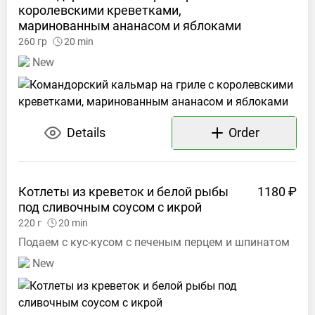
королевскими креветками,
маринованным ананасом и
яблоками
260
гр
20
min
New
Details
Order
Котлеты из креветок и белой рыбы
1180 ₽
под сливочным соусом с
икрой
220
г
20
min
Подаем с кус-кусом с печеным перцем и шпинатом
New