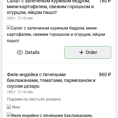
Салат с запеченым куриным бедром,
780 ₽
мини-картофелем, свежим горошком и
огурцом, яйцом
пашот
330
г
10
min
Details
Order
Филе индейки с печеными
860 ₽
баклажанами, томатами, пармезаном и
соусом
цезарь
180
г
10
min
Подаем на листьях романо
New