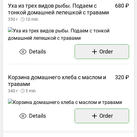
Уха из трех видов рыбы. Подаем с
680 ₽
тонкой домашней лепешкой с
травами
350
г
10
min
Details
Order
Корзина домашнего хлеба с маслом и
320 ₽
травами
340
г
5
min
Details
Order