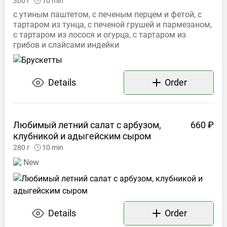
300
г
10
min
с утиным паштетом, с печеным перцем и фетой, с
тартаром из тунца, с печеной грушей и пармезаном,
с тартаром из лосося и огурца, с тартаром из
грибов и слайсами индейки
Details
Order
Любимый летний салат с арбузом,
660 ₽
клубникой и адыгейским
сыром
280
г
10
min
New
Details
Order