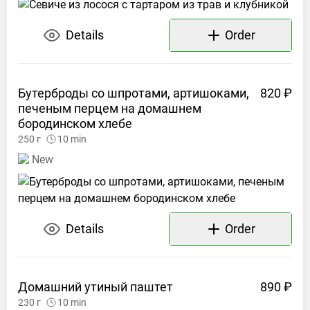
Details
Order
Бутерброды со шпротами, артишоками,
820 ₽
печеным перцем на домашнем
бородинском
хлебе
250
г
10
min
New
Details
Order
Домашний утиный
паштет
890 ₽
230
г
10
min