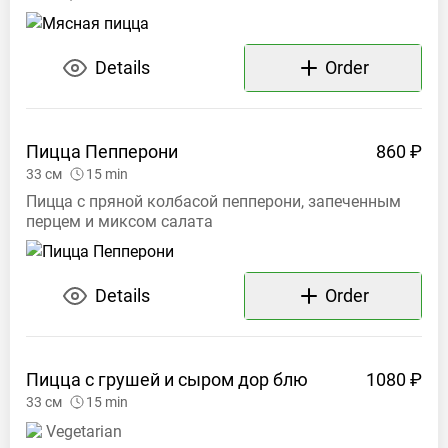
Details
Order
Пицца
Пепперони
860 ₽
33
см
15
min
Пицца с пряной колбасой пепперони, запеченным
перцем и миксом салата
Details
Order
Пицца с грушей и сыром дор
блю
1080 ₽
33
см
15
min
Vegetarian