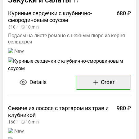
Закуски и
салаты
17
Куриные сердечки с клубнично-
680 ₽
смородиновым
соусом
310
г
10
min
Подаем на листе романо с нежным пюре из корня
сельдерея
New
Details
Order
Севиче из лосося с тартаром из трав и
980 ₽
клубникой
160
г
10
min
New