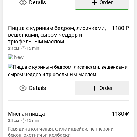
Details
Order
Пицца с куриным бедром, лисичками,
1180 ₽
вешенками, сыром чеддер и
трюфельным
маслом
33
см
15
min
New
Details
Order
Мясная
пицца
1180 ₽
33
см
15
min
Говядина копченая, филе индейки, пепперони,
бекон, охотничьи колбаски