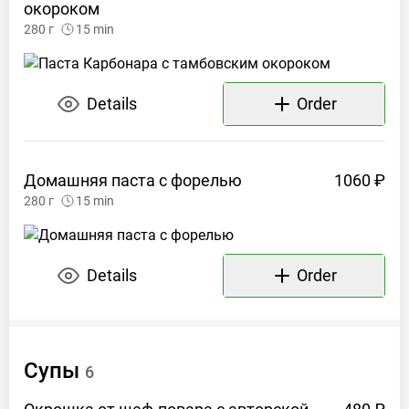
окороком
280
г
15
min
Details
Order
Домашняя паста с
форелью
1060 ₽
280
г
15
min
Details
Order
Супы
6