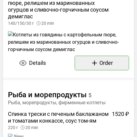
пюре, релишем из маринованных
огурцов и сливочно-горчичным соусом
демиглас
140/150/30
г
20
min
Details
Order
Рыба и
морепродукты
5
Рыба, морепродукты, фирменные котлеты
Спинка трески с печеным баклажаном
1520 ₽
и томатами конкассе, соус
том-ям
220
г
20
min
New