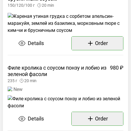
150/120/100
г
20
min
Details
Order
Филе кролика с соусом понзу и лобио из
980 ₽
зеленой
фасоли
235
г
20
min
New
Details
Order