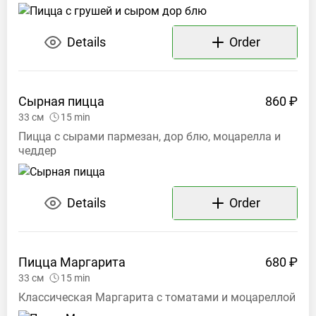
Details
Order
Сырная
пицца
860 ₽
33
см
15
min
Пицца с сырами пармезан, дор блю, моцарелла и
чеддер
Details
Order
Пицца
Маргарита
680 ₽
33
см
15
min
Классическая Маргарита с томатами и моцареллой