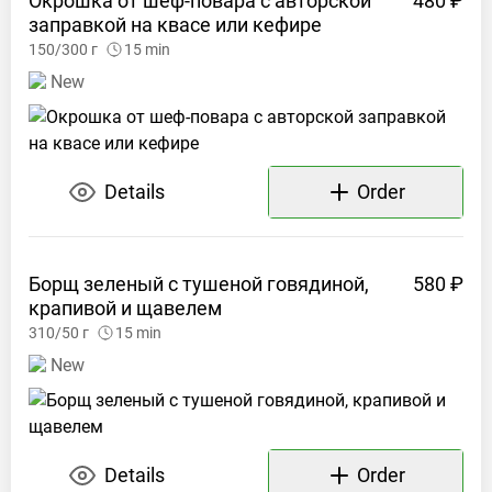
Окрошка от шеф-повара с авторской
480 ₽
заправкой на квасе или
кефире
150/300
г
15
min
New
Details
Order
Борщ зеленый с тушеной говядиной,
580 ₽
крапивой и
щавелем
310/50
г
15
min
New
Details
Order