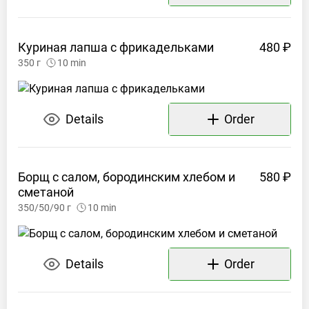
Куриная лапша с
фрикадельками
480 ₽
350
г
10
min
Details
Order
Борщ с салом, бородинским хлебом и
580 ₽
сметаной
350/50/90
г
10
min
Details
Order