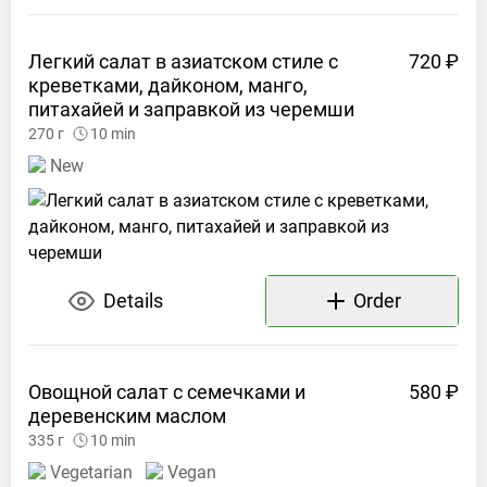
Легкий салат в азиатском стиле с
720 ₽
креветками, дайконом, манго,
питахайей и заправкой из
черемши
270
г
10
min
New
Details
Order
Овощной салат с семечками и
580 ₽
деревенским
маслом
335
г
10
min
Vegetarian
Vegan