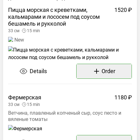
Пицца морская с креветками,
1520 ₽
кальмарами и лососем под соусом
бешамель и
рукколой
33
см
15
min
New
Details
Order
Фермерская
1180 ₽
33
см
15
min
Ветчина, плавленый копченый сыр, соус песто и
вяленые томаты