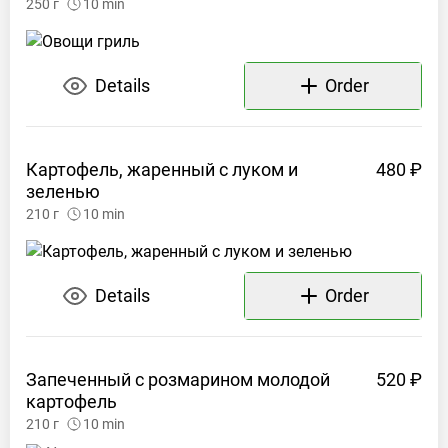
250
г
10
min
Details
Order
Картофель, жаренный с луком и
480 ₽
зеленью
210
г
10
min
Details
Order
Запеченный с розмарином молодой
520 ₽
картофель
210
г
10
min