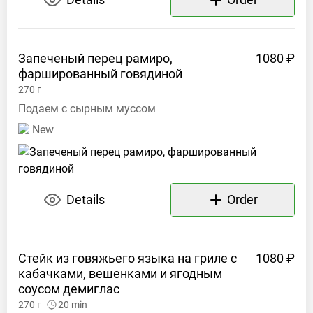
Запеченый перец рамиро,
1080 ₽
фаршированный
говядиной
270
г
Подаем с сырным муссом
New
Details
Order
Стейк из говяжьего языка на гриле с
1080 ₽
кабачками, вешенками и ягодным
соусом
демиглас
270
г
20
min