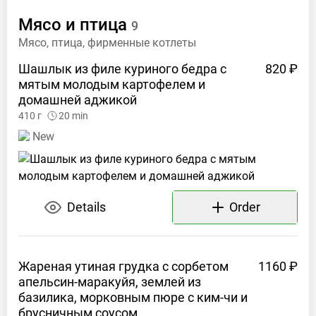
Мясо и
птица
9
Мясо, птица, фирменные котлеты
Шашлык из филе куриного бедра с
820 ₽
мятым молодым картофелем и
домашней
аджикой
410
г
20
min
New
Details
Order
Жареная утиная грудка с сорбетом
1160 ₽
апельсин-маракуйя, землей из
базилика, морковным пюре с ким-чи и
брусничным
соусом