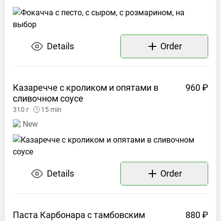
Details
Order
Казаречче с кроликом и опятами в
960 ₽
сливочном
соусе
310
г
15
min
New
Details
Order
Паста Карбонара с тамбовским
880 ₽