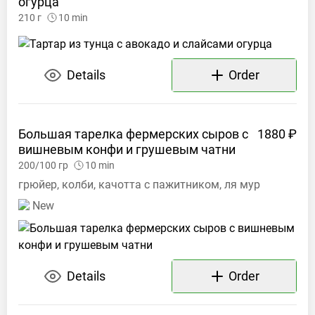
огурца
210
г
10
min
Details
Order
Большая тарелка фермерских сыров с
1880 ₽
вишневым конфи и грушевым
чатни
200/100
гр
10
min
грюйер, колби, качотта с пажитником, ля мур
New
Details
Order