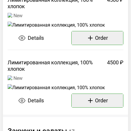
00
хлопок
New
Instagram:
bonappcafe
Telegram:
Details
Order
t.me/bonappcafe
Наш
телефон:
+
Лимитированная коллекция, 100%
4500 ₽
7
хлопок
(495
)
New
120-
85-
00
Details
Order