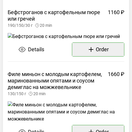
Бефстроганов с картофельным пюре
1160 ₽
или
гречей
190/150/30
г
20
min
Details
Order
Филе миньон с молодым картофелем,
1660 ₽
маринованными опятами и соусом
демиглас на
можжевельнике
130/150
г
20
min
Details
Order