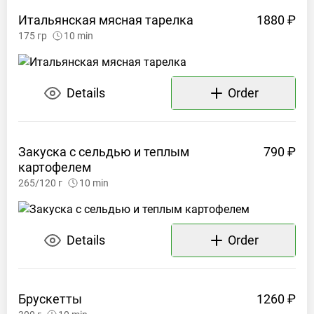
Итальянская мясная
тарелка
1880 ₽
175
гр
10
min
Details
Order
Закуска с сельдью и теплым
790 ₽
картофелем
265/120
г
10
min
Details
Order
Брускетты
1260 ₽