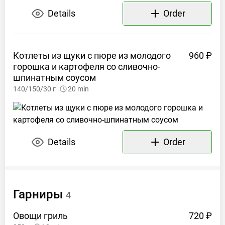
Details
Order
Котлеты из щуки с пюре из молодого
960 ₽
горошка и картофеля со сливочно-
шпинатным
соусом
140/150/30
г
20
min
Details
Order
Гарниры
4
Овощи
гриль
720 ₽