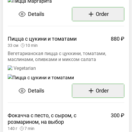
Details
Order
Пицца с цукини и
томатами
880 ₽
33
см
10
min
Вегетарианская пицца с цуккини, томатами,
маслинами, оливками и миксом салата
Vegetarian
Details
Order
Фокачча с песто, с сыром, с
300 ₽
розмарином, на
выбор
140
г
7
min